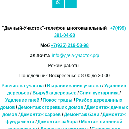
"Дачный-Участок"
-телефон многоканальный 
+7(499) 
391-04-90
Моб 
+7(925) 219-58-98
эл.почта  
info@дача-участок.рф
Режим работы:
Понедельник-Воскресенье с 8-00 до 20-00
Расчистка участка
 / 
Выравнивание участка
 /
 Удаление 
деревьев
 / 
Вырубка деревьев
 /
Спил кустарника
 / 
Удаление пней
 / 
Покос травы
 / 
Разбор деревянных 
домов
/ 
Демонтаж сгоревших домов
 / 
Демонтаж дачных 
домов
 / 
Демонтаж сараев
 / 
Демонтаж бани
 / 
Демонтаж 
фундамента
 / 
Демонтаж забора
 / 
Монтаж ливневой 
канализации
 / 
Дренажные системы 
/ 
Стоянка под 