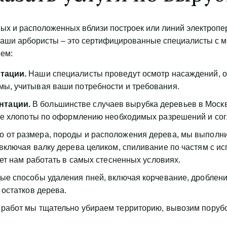
ных и расположенных вблизи построек или линий электропе
 Наши арбористы – это сертифицированные специалисты с м
ем:
тации.
 Наши специалисты проведут осмотр насаждений, оп
ы, учитывая ваши потребности и требования.
нтации.
 В большинстве случаев вырубка деревьев в Москв
се хлопоты по оформлению необходимых разрешений и сог
о от размера, породы и расположения дерева, мы выполни
включая валку дерева целиком, спиливание по частям с и
ет нам работать в самых стесненных условиях.
ые способы удаления пней, включая корчевание, дроблени
остатков дерева.
работ мы тщательно убираем территорию, вывозим порубочн