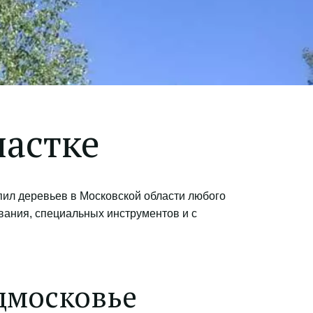
частке
л деревьев в Московской области любого 
ания, специальных инструментов и с 
дмосковье