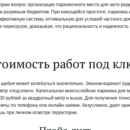
рии вопрос организации парковочного места для авто редк
и разумным бюджетом. При кажущейся простоте, парковка и
ффективную систему, оптимальную для условий частного до
перегрузок, доказывая, что рациональность и надежность 
тоимость работ под кл
 щебня может колебаться значительно. Эконом-вариант (одн
 метр «под ключ». Капитальная многослойная парковка для 
00 рублей за квадратный метр и выше. Для получения точно
еты по телефону или онлайн-заявке, безусловно, дают ори
шь при личном осмотре территории.