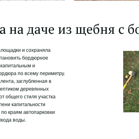
а на даче из щебня с 
лощадки и сохраняла 
тановить бордюрное 
капитальным и 
рдюра по всему периметру. 
ента, заглубленная в 
септиком деревянных 
т общего стиля участка 
пени капитальности 
по краям автопарковки 
вода воды.