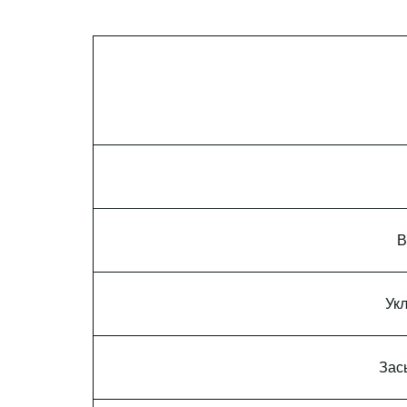
В
Укл
Зас