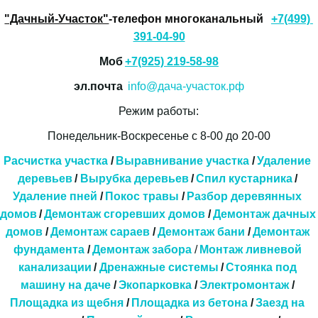
"Дачный-Участок"
-телефон многоканальный 
+7(499) 
391-04-90
Моб 
+7(925) 219-58-98
эл.почта  
info@дача-участок.рф
Режим работы:
Понедельник-Воскресенье с 8-00 до 20-00
Расчистка участка
 / 
Выравнивание участка
 /
 Удаление 
деревьев
 / 
Вырубка деревьев
 /
Спил кустарника
 / 
Удаление пней
 / 
Покос травы
 / 
Разбор деревянных 
домов
/ 
Демонтаж сгоревших домов
 / 
Демонтаж дачных 
домов
 / 
Демонтаж сараев
 / 
Демонтаж бани
 / 
Демонтаж 
фундамента
 / 
Демонтаж забора
 / 
Монтаж ливневой 
канализации
 / 
Дренажные системы 
/ 
Стоянка под 
машину на даче
 / 
Экопарковка 
/ 
Электромонтаж
 / 
Площадка из щебня
 / 
Площадка из бетона
 / 
Заезд на 