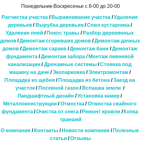
Понедельник-Воскресенье с 8-00 до 20-00
Расчистка участка
 / 
Выравнивание участка
 /
 Удаление 
деревьев
 / 
Вырубка деревьев
 /
Спил кустарника
 / 
Удаление пней
 / 
Покос травы
 / 
Разбор деревянных 
домов
/ 
Демонтаж сгоревших домов
 / 
Демонтаж дачных 
домов
 / 
Демонтаж сараев
 / 
Демонтаж бани
 / 
Демонтаж 
фундамента
 / 
Демонтаж забора
 / 
Монтаж ливневой 
канализации
 / 
Дренажные системы 
/ 
Стоянка под 
машину на даче
 / 
Экопарковка 
/ 
Электромонтаж
 / 
Площадка из щебня
 / 
Площадка из бетона
 / 
Заезд на 
участок
 / 
Посевной газон
 / 
Вспашка земли
  / 
Ландшафтный дизайн
 / 
Установка камер
 / 
Металлоконструкции
 / 
Отмостка
 / 
Отмостка свайного 
фундамента
 / 
Очистка от снега
/
Ремонт кровли
/
Копка 
траншей
О компании
 / 
Контакты
 / 
Новости компании
 / 
Полезные 
статьи
 / 
Отзывы