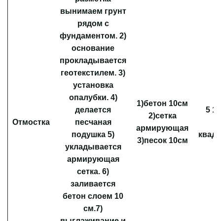
вынимаем грунт
рядом с
фундаментом. 2)
основание
прокладывается
геотекстилем. 3)
установка
опалубки. 4)
1)бетон 10см
делается
5 1
2)сетка
Отмостка
песчаная
м
армирующая
подушка 5)
квад
3)песок 10см
укладывается
армирующая
сетка. 6)
заливается
бетон слоем 10
см.7)
выглаживание и