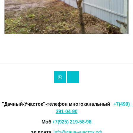
"Дачный-Участок"
-телефон многоканальный 
+7(499) 
391-04-90
Моб 
+7(925) 219-58-98
эл.почта  
info@дача-участок.рф