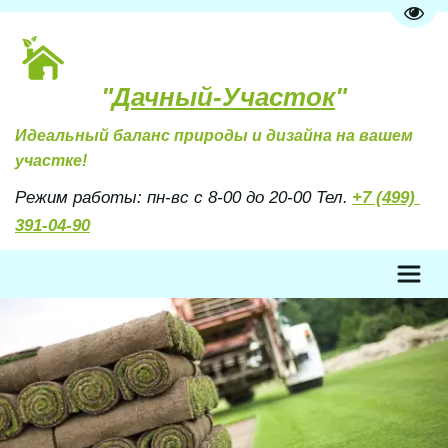
Пере
"
Дачный-Участок
"
Идеальный баланс природы и дизайна на вашем 
участке!
Режим работы: пн-вс с 8-00 до 20-00 Тел. 
+7 (499) 
391-04-90